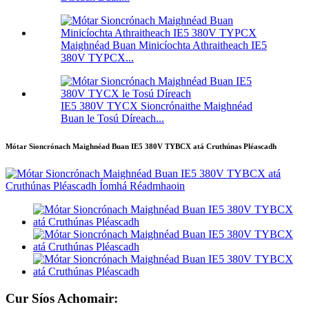
Maighnéad Buan Minicíochta Athraitheach IE5
380V TYPCX...
IE5 380V TYCX Sioncrónaithe Maighnéad
Buan le Tosú Díreach...
Mótar Sioncrónach Maighnéad Buan IE5 380V TYBCX atá Cruthúnas Pléascadh
Cur Síos Achomair: