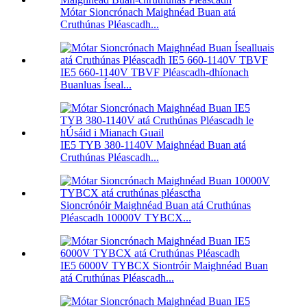
Mótar Sioncrónach Maighnéad Buan atá
Cruthúnas Pléascadh...
IE5 660-1140V TBVF Pléascadh-dhíonach
Buanluas Íseal...
IE5 TYB 380-1140V Maighnéad Buan atá
Cruthúnas Pléascadh...
Sioncrónóir Maighnéad Buan atá Cruthúnas
Pléascadh 10000V TYBCX...
IE5 6000V TYBCX Siontróir Maighnéad Buan
atá Cruthúnas Pléascadh...