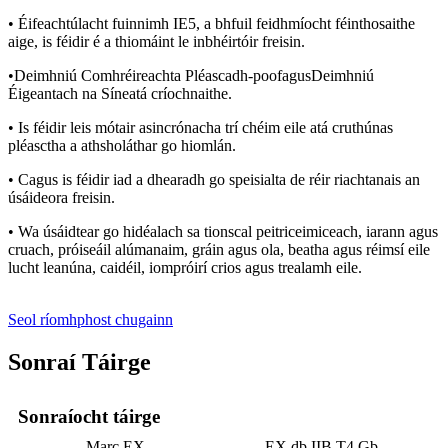
• Éifeachtúlacht fuinnimh IE5, a bhfuil feidhmíocht féinthosaithe
aige, is féidir é a thiomáint le inbhéirtóir freisin.
•
Deimhniú Comhréireachta Pléascadh-poof
agus
Deimhniú
Éigeantach na Síne
atá críochnaithe.
•
Is féidir leis mótair asincrónacha trí chéim eile atá cruthúnas
pléasctha a athsholáthar go hiomlán.
•
C
agus is féidir iad a dhearadh go speisialta de réir riachtanais an
úsáideora freisin.
•
W
a úsáidtear go hidéalach sa tionscal peitriceimiceach, iarann ​​agus
cruach, próiseáil alúmanaim, gráin agus ola, beatha agus réimsí eile
lucht leanúna, caidéil, iompróirí crios agus trealamh eile.
Seol ríomhphost chugainn
Sonraí Táirge
Sonraíocht táirge
Marc EX
EX db IIB T4 Gb