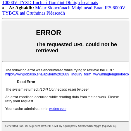
10000V TYZD Luchtaí Tiomáint Dhírigh Ísealluais
Ar Aghaidh:
Mótar Sioncrónach Maighnéad Buan IE5 6000V
TYBCX atá Cruthúnas Pléascadh