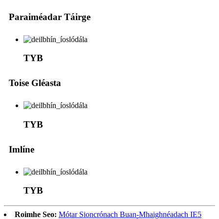
Paraiméadar Táirge
TYB
Toise Gléasta
TYB
Imlíne
TYB
Roimhe Seo:
Mótar Sioncrónach Buan-Mhaighnéadach IE5