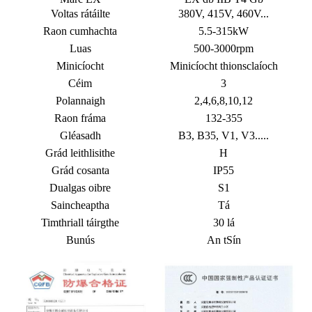
Voltas rátáilte
380V, 415V, 460V...
Raon cumhachta
5.5-315kW
Luas
500-3000rpm
Minicíocht
Minicíocht thionsclaíoch
Céim
3
Polannaigh
2,4,6,8,10,12
Raon fráma
132-355
Gléasadh
B3, B35, V1, V3.....
Grád leithlisithe
H
Grád cosanta
IP55
Dualgas oibre
S1
Saincheaptha
Tá
Timthriall táirgthe
30 lá
Bunús
An tSín