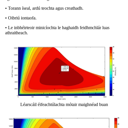
• Torann íseal, ardú teochta agus creathadh.
• Oibriú iontaofa.
• Le inbhéirteoir minicíochta le haghaidh feidhmchlár luas
athraitheach.
Léarscáil éifeachtúlachta mótair maighnéad buan