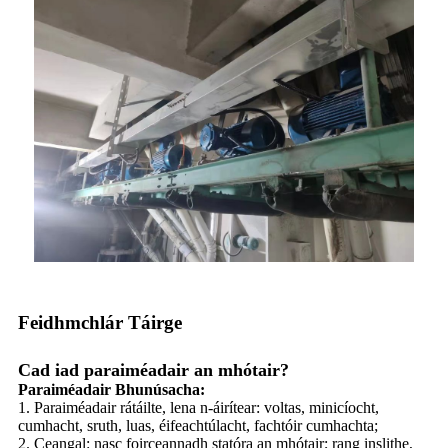
Feidhmchlár Táirge
Cad iad paraiméadair an mhótair?
Paraiméadair Bhunúsacha:
1. Paraiméadair rátáilte, lena n-áirítear: voltas, minicíocht,
cumhacht, sruth, luas, éifeachtúlacht, fachtóir cumhachta;
2. Ceangal: nasc foirceannadh statóra an mhótair; rang inslithe,