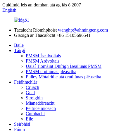
Cuidímid leis an domhan atá ag fás ó 2007
English
Tacaíocht Ríomhphoist
wanghp@ahmingteng.com
Glaoigh ar Thacaíocht
+86 15105696541
Baile
Táirgí
PMSM Ísealvoltais
PMSM Ardvoltais
Ualaí Tiomáint Dhírigh Ísealluais PMSM
PMSM cruthúnas pléasctha
Pulley Mótairithe atá cruthúnas pléasctha
Feidhmchlár
Cruach
Gual
Stroighin
Mianadóireacht
Peitriceimiceach
Cumhacht
Eile
Seirbhísí
Fúinn