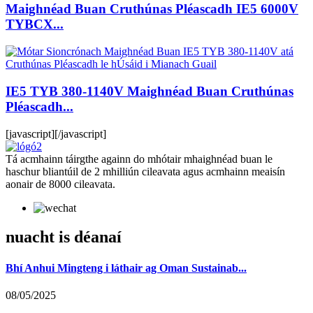
Maighnéad Buan Cruthúnas Pléascadh IE5 6000V
TYBCX...
IE5 TYB 380-1140V Maighnéad Buan Cruthúnas
Pléascadh...
[javascript]
[/javascript]
Tá acmhainn táirgthe againn do mhótair mhaighnéad buan le
haschur bliantúil de 2 mhilliún cileavata agus acmhainn meaisín
aonair de 8000 cileavata.
nuacht is déanaí
Bhí Anhui Mingteng i láthair ag Oman Sustainab...
08/05/2025