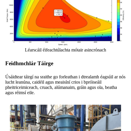
Léarscáil éifeachtúlachta mótair asincrónach
Feidhmchlár Táirge
Úsáidtear táirgí na sraithe go forleathan i dtrealamh éagsúil ar nós
lucht leanúna, caidéil agus meaisíní crios i bpróiseáil
pheitriceimiceach, cruach, alúmanaim, gráin agus ola, beatha
agus réimsí eile.