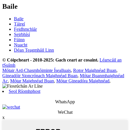
Baile
Baile
Táirgí
Feidhmchlár
Seirbhísí
Fúinn
Nuacht
Déan Teagmháil Linn
© Cóipcheart - 2010-2025: Gach ceart ar cosaint.
Léarscáil an
tSuímh
Mótair Ard-Chasmhóiminte Ísealluais
,
Rotor Maighnéad Buan
,
Gineadóir Sioncrónach Maighnéad Buan
,
Mótar Buanmhaighnéad
Ac
,
Mótar Maighnéad Buan
,
Mótar Gineadóra Maighnéad
,
Seol Ríomhphost
WhatsApp
WeChat
x