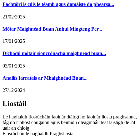
Fachtóirí is cúis le téamh agus damáiste do phearsa...
21/02/2025
Mótar Maighnéad Buan Anhui Mingteng Per...
17/01/2025
Díchódú mótair sioncrónacha maighnéad buan...
03/01/2025
Anailís Iarratais ar Mhaighnéad Buan...
27/12/2024
Liostáil
Le haghaidh fiosrúcháin faoinár dtáirgí nó faoinár liosta praghsanna,
fág do r-phost chugainn agus beimid i dteagmháil leat laistigh de 24
uair an chloig.
Fiosrúchán le haghaidh Praghsliosta