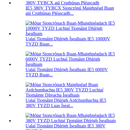
IE5 380V TYBCX Sioncrónú Maighnéad Buan
atá Cruthúnas Pléascadh...
Ualaí Tiomáint Dhírigh Ísealluais IE5 10000V
TYZD Buan...
Ualaí Tiomáint Dhírigh Ísealluais IE5 6000V
TYZD Buan...
Ualaí Tiomáint Dhírigh Ardchumhachta IE5
380V TYZD Luas Íseal...
Ualaí Tiomáint Dhírigh Ísealluais IE5 380V