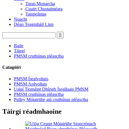
Turas Monarcha
Cuairt Chustaiméara
Taispeántas
Nuacht
Déan Teagmháil Linn
Baile
Táirgí
PMSM cruthúnas pléasctha
Catagóirí
PMSM Ísealvoltais
PMSM Ardvoltais
Ualaí Tiomáint Dhírigh Ísealluais PMSM
PMSM cruthúnas pléasctha
Pulley Mótairithe atá cruthúnas pléasctha
Táirgí réadmhaoine