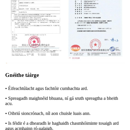
Gnéithe táirge
• Éifeachtúlacht agus fachtóir cumhachta ard.
• Spreagadh maighnéid bhuana, ní gá sruth spreagtha a bheith
acu.
• Oibriú sioncrónach, níl aon chuisle luais ann.
• Is féidir é a dhearadh le haghaidh chasmhóiminte tosaigh ard
agus acmhainn ró-ualaigh.