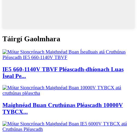
Táirgí Gaolmhara
IE5 660-1140V TBVF Pléascadh-dhíonach Luas
Íseal Pe...
Maighnéad Buan Cruthúnas Pléascadh 10000V
TYBCX...