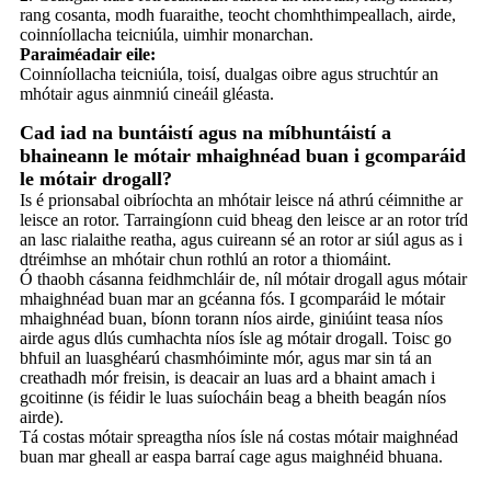
rang cosanta, modh fuaraithe, teocht chomhthimpeallach, airde,
coinníollacha teicniúla, uimhir monarchan.
Paraiméadair eile:
Coinníollacha teicniúla, toisí, dualgas oibre agus struchtúr an
mhótair agus ainmniú cineáil gléasta.
Cad iad na buntáistí agus na míbhuntáistí a
bhaineann le mótair mhaighnéad buan i gcomparáid
le mótair drogall?
Is é prionsabal oibríochta an mhótair leisce ná athrú céimnithe ar
leisce an rotor. Tarraingíonn cuid bheag den leisce ar an rotor tríd
an lasc rialaithe reatha, agus cuireann sé an rotor ar siúl agus as i
dtréimhse an mhótair chun rothlú an rotor a thiomáint.
Ó thaobh cásanna feidhmchláir de, níl mótair drogall agus mótair
mhaighnéad buan mar an gcéanna fós. I gcomparáid le mótair
mhaighnéad buan, bíonn torann níos airde, giniúint teasa níos
airde agus dlús cumhachta níos ísle ag mótair drogall. Toisc go
bhfuil an luasghéarú chasmhóiminte mór, agus mar sin tá an
creathadh mór freisin, is deacair an luas ard a bhaint amach i
gcoitinne (is féidir le luas suíocháin beag a bheith beagán níos
airde).
Tá costas mótair spreagtha níos ísle ná costas mótair maighnéad
buan mar gheall ar easpa barraí cage agus maighnéid bhuana.